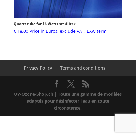
Quartz tube for 16 Watts sterilizer
€
18.00
Price in Euros, exclude VAT, EXW term
Privacy Policy
Terms and conditions
UV-Ozone-Shop.ch | Toute une gamme de modèles
adaptés pour désinfecter l’eau en toute
circonstance.